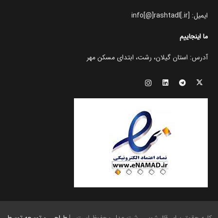
ایمیل: info[@]rashtadl[.ir]
ما اینجاییم
آدرس: استان گیلان، رشت، ابتدای مسکن مهر
کلیه حقوق برای قالیشویی رشت عدل محفوظ است. |
طراحی و توسعه توسط