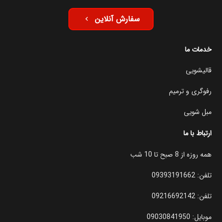
سفارش آنلاین
keyboard_arrow_left
خدمات ما
قالیشویی
رفوگری و ترمیم
مبل شویی
ارتباط با ما
همه روزه از 8 صبح تا 10 شب
تلفن:
09393191662
تلفن:
09216692142
موبایل:
09030841950