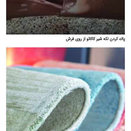
پاك كردن لكه شير كاكائو از روی فرش