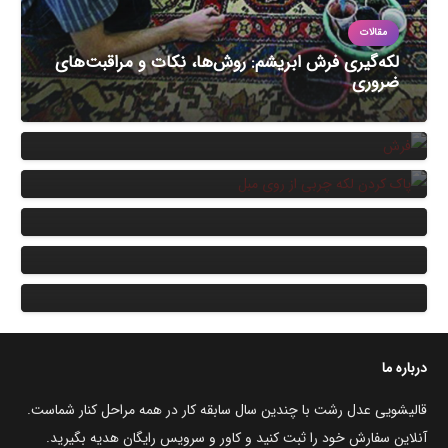
مقالات
لکه‌گیری فرش ابریشم: روش‌ها، نکات و مراقبت‌های
ضروری
مقالات
مزایا و معایب شستن فرش در خانه یا قالیشویی
مقالات
پاک کردن لکه چربی از روی مبل
مقالات
بهترین اسپری‌ های لکه‌ بر مبل
مقالات
انتخاب مواد شوینده مناسب شستشوی موکت
مقالات
بدترین اشتباهات در شستشوی فرش
درباره ما
قالیشویی عدل رشت با چندین سال سابقه کار در همه مراحل کنار شماست.
آنلاین سفارش خود را ثبت کنید و کاور و سرویس رایگان هدیه بگیرید.