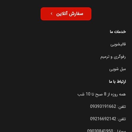
سفارش آنلاین
keyboard_arrow_left
خدمات ما
قالیشویی
رفوگری و ترمیم
مبل شویی
ارتباط با ما
همه روزه از 8 صبح تا 10 شب
تلفن:
09393191662
تلفن:
09216692142
موبایل:
09030841950