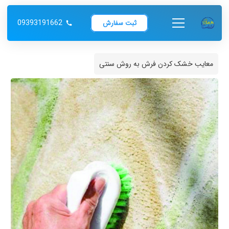
09393191662
ثبت سفارش
call
معایب خشک کردن فرش به روش سنتی