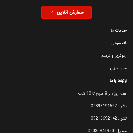
سفارش آنلاین
keyboard_arrow_left
خدمات ما
قالیشویی
رفوگری و ترمیم
مبل شویی
ارتباط با ما
همه روزه از 8 صبح تا 10 شب
تلفن:
09393191662
تلفن:
09216692142
موبایل:
09030841950